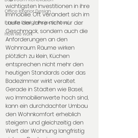
wichtigsten Investitionen in ihre 
Office Interior Design
Immobilie. Oft verändert sich im 
Laufe der Jahre nicht nur der 
Interior Design Projects Basel
Geschmack, sondern auch die 
How we work
Anforderungen an den 
Wohnraum. Räume wirken 
plötzlich zu klein, Küchen 
entsprechen nicht mehr den 
heutigen Standards oder das 
Badezimmer wirkt veraltet. 
Gerade in Städten wie Basel, 
wo Immobilienwerte hoch sind, 
kann ein durchdachter Umbau 
den Wohnkomfort erheblich 
steigern und gleichzeitig den 
Wert der Wohnung langfristig 