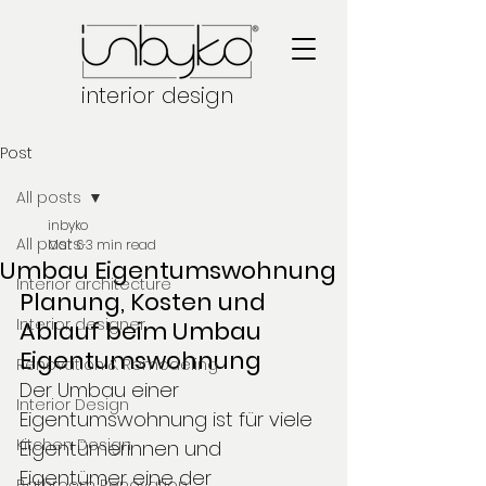
interior design
Post
All posts
inbyko
All posts
Mar 6
3 min read
Umbau Eigentumswohnung
Interior architecture
Planung, Kosten und 
Interior designer
Ablauf beim Umbau 
Eigentumswohnung
Renovation & Remodeling
Der Umbau einer 
Interior Design
Eigentumswohnung ist für viele 
Kitchen Design
Eigentümerinnen und 
Eigentümer eine der 
Bathroom Renovation