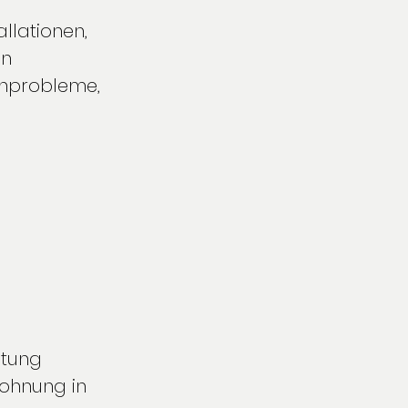
llationen, 
n 
enprobleme, 
ltung 
ohnung in 