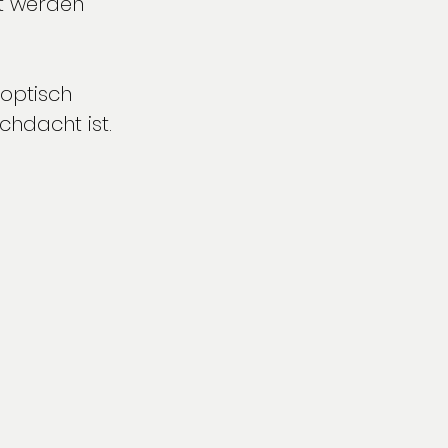
t werden 
optisch 
chdacht ist.