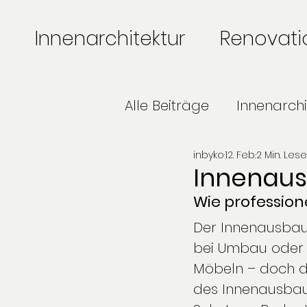
Innenarchitektur
Renovat
Alle Beiträge
Innenarchi
inbyko
12. Feb.
2 Min. Lese
Einrichtungsberatung
Innenau
Wie profession
Innenarchitektur Projek
Der Innenausbau 
bei Umbau oder S
Möbeln – doch de
des Innenausbau