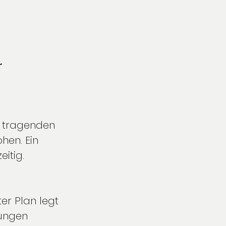
 
t tragenden 
en. Ein 
itig.
ter Plan legt 
ungen 