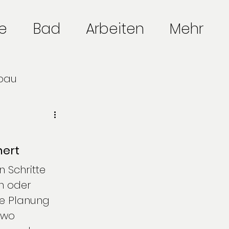
e
Bad
Arbeiten
Mehr
bau
anung
hert
 Schritte 
n oder 
se Planung 
 wo 