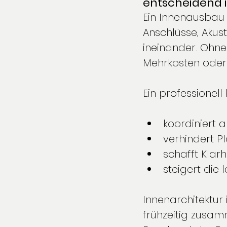
entscheidend i
Ein Innenausbau b
Anschlüsse, Akus
ineinander. Ohne
Mehrkosten oder 
Ein professionell
koordiniert a
verhindert P
schafft Klarh
steigert die 
Innenarchitektur
frühzeitig zusa