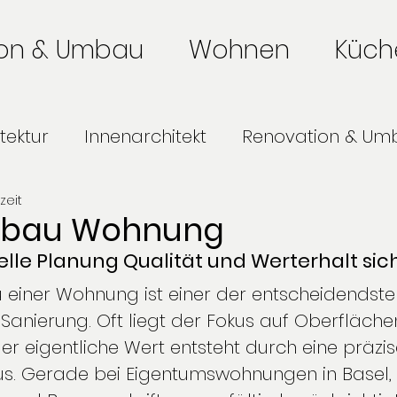
ion & Umbau
Wohnen
Küch
tektur
Innenarchitekt
Renovation & Um
zeit
Küchenplanung
Badumbau
Büropl
sbau Wohnung
elle Planung Qualität und Werterhalt sic
te Basel
Wie wir arbeiten
einer Wohnung ist einer der entscheidendsten
anierung. Oft liegt der Fokus auf Oberfläche
r eigentliche Wert entsteht durch eine präzi
s. Gerade bei Eigentumswohnungen in Basel,