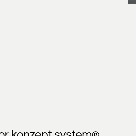
rior konzept system
®