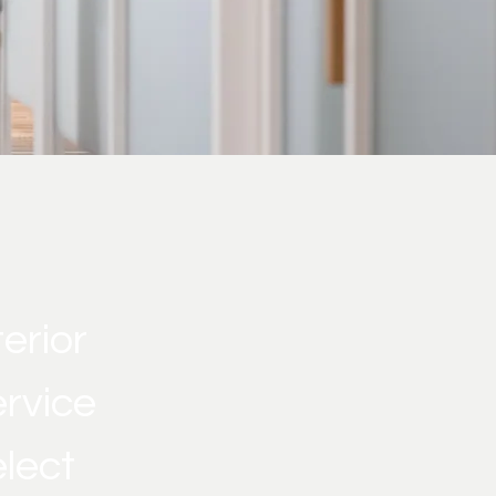
terior
rvice
elect