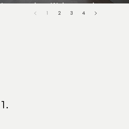
Innenausbau Wohnung planen
1
2
3
4
1.