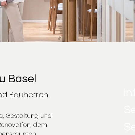
u Basel
in
nd Bauherren.
Se
ng, Gestaltung und
Renovation, dem
S
bensräumen.