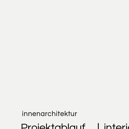
innenarchitektur
Projektablauf
| inte