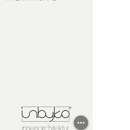
und Österreich zugestellt. Pro
Versand International,
DAP -
Sendung unter 150 CHF wird ein
Delivery at Place
Versandspesenzuschlag von
Abgaben (Zoll, Einfuhrsteuer)
9.90 CHF verrechnet.
die im Zusammenhang mit der
Einfuhr im Bestimmungsland
stehen, sind durch den Käufer,
respektive den Empfänger zu
entrichten. (siehe AGB's)
Deutschland:
https://www.paketda.de/ausla
nd/zollrechner.php
Österreich:
https://www.finanz.at/steuern/
umsatzsteuer/einfuhrumsatzs
teuer/
innenarchitektur