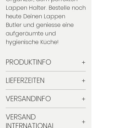
Lappen Halter. Bestelle noch
heute Deinen Lappen
Butler und geniesse eine
aufgeräumte und
hygienische Küche!
PRODUKTINFO
210 x 180 x50mm (BxHxT) Stahl,
LIEFERZEITEN
pulverbeschichtet
exkl. Spültuch
3-5 Arbeitstage innerhalb der
VERSANDINFO
Entworfen/Hergestellt in Basel,
Schweiz
Schweiz
5-10 Arbeitstage nach
Postversandfähige Artikel
VERSAND
Deutschland und Österreich
werden an eine Lieferadresse
INTERNATIONAL
in der Schweiz, Deutschland