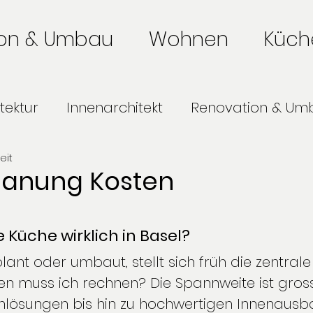
ion & Umbau
Wohnen
Küch
tektur
Innenarchitekt
Renovation & Um
eit
Küchenplanung
Badumbau
Büropl
anung Kosten
te Basel
Wie wir arbeiten
 Küche wirklich in Basel?
ant oder umbaut, stellt sich früh die zentrale
en muss ich rechnen? Die Spannweite ist gros
nlösungen bis hin zu hochwertigen Innenausb