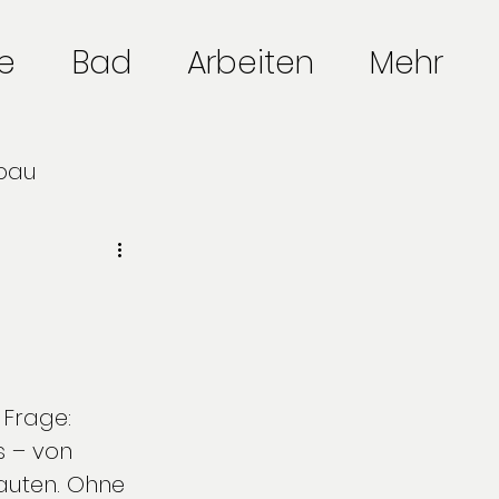
e
Bad
Arbeiten
Mehr
bau
anung
 Frage: 
s – von 
auten. Ohne 