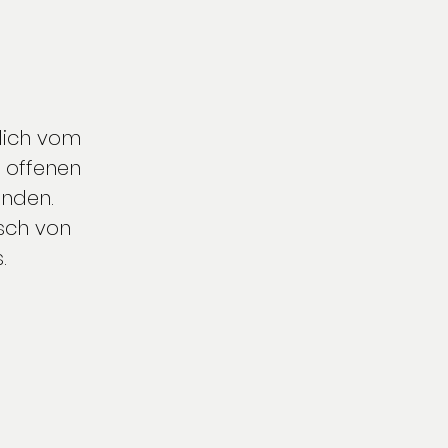
lich vom 
 offenen 
inden.
sch von 
.