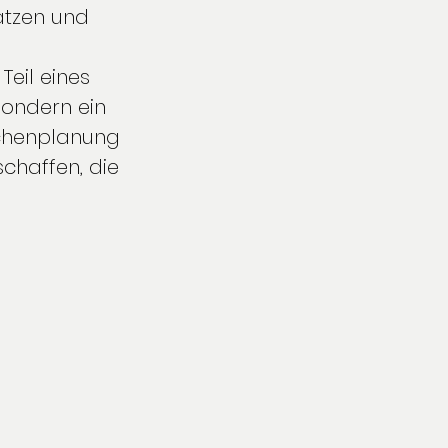
ätzen und 
eil eines 
sondern ein 
üchenplanung 
schaffen, die 