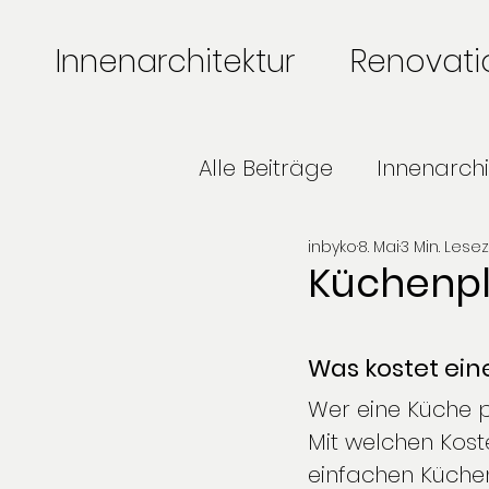
Innenarchitektur
Renovat
Alle Beiträge
Innenarchi
inbyko
8. Mai
3 Min. Lesez
Einrichtungsberatung
Küchenpl
Innenarchitektur Projek
Was kostet eine
Wer eine Küche pl
Mit welchen Kost
einfachen Küche